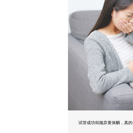
试管成功却抛弃黄体酮，真的